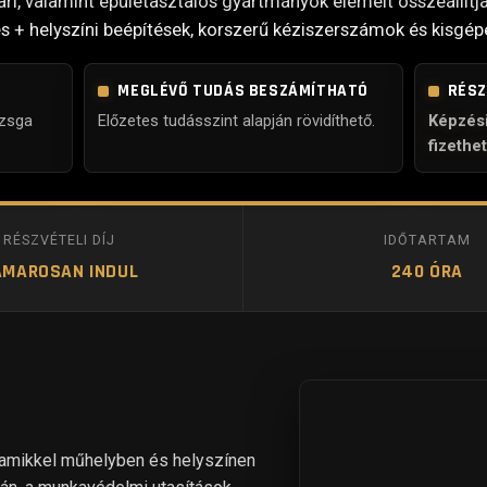
ari, valamint épületasztalos gyártmányok elemeit összeállítja,
s + helyszíni beépítések, korszerű kéziszerszámok és kisgép
MEGLÉVŐ TUDÁS BESZÁMÍTHATÓ
RÉSZ
izsga
Előzetes tudásszint alapján rövidíthető.
Képzési
fizethe
RÉSZVÉTELI DÍJ
IDŐTARTAM
AMAROSAN INDUL
240 ÓRA
, amikkel műhelyben és helyszínen