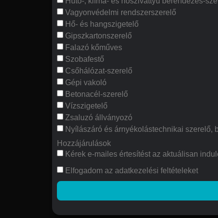
Hűtő-, klíma- és hőszivattyú berendezés-sze
Vagyonvédelmi rendszerszerelő
Hő- és hangszigetelő
Gipszkartonszerelő
Falazó kőműves
Szobafestő
Csőhálózat-szerelő
Gépi vakoló
Betonacél-szerelő
Vízszigetelő
Zsaluzó állványozó
Nyílászáró és árnyékolástechnikai szerelő, 
Hozzájárulások
Kérek e-mailes értesítést az aktuálisan in
Elfogadom az adatkezelési feltételeket