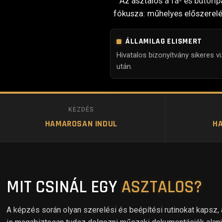
Az asztalos a fa- és bútorip
fókusza: műhelyes előszerelé
ÁLLAMILAG ELISMERT
Hivatalos bizonyítvány sikeres v
után.
KEZDÉS
HAMAROSAN INDUL
H
MIT CSINÁL EGY
ASZTALOS?
A képzés során olyan szerelési és beépítési rutinokat kapsz