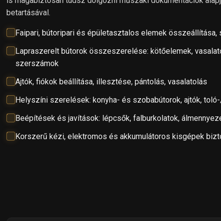
is magabiztosan tudsz dolgozni műszaki dokumentációk alapj
betartásával.
Faipari, bútoripari és épületasztalos elemek összeállítása,
Lapraszerelt bútorok összeszerelése: kötőelemek, vasalat
szerszámok
Ajtók, fiókok beállítása, illesztése, pántolás, vasalatolás
Helyszíni szerelések: konyha- és szobabútorok, ajtók, toló-
Beépítések és javítások: lépcsők, falburkolatok, álmennyez
Korszerű kézi, elektromos és akkumulátoros kisgépek biz