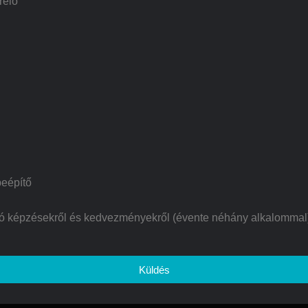
relő
beépítő
duló képzésekről és kedvezményekről (évente néhány alkalommal
Küldés