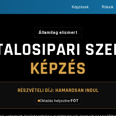
Képzések
Rólunk
Államilag elismert
TALOSIPARI SZE
KÉPZÉS
RÉSZVÉTELI DÍJ: HAMAROSAN INDUL
Oktatás helyszíne:
FÓT