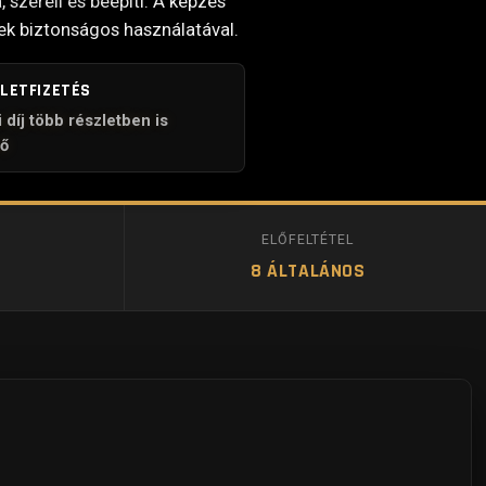
 szereli és beépíti. A képzés
ek biztonságos használatával.
LETFIZETÉS
 díj több részletben is
tő
ELŐFELTÉTEL
8 ÁLTALÁNOS