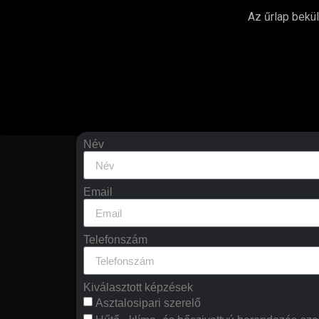
Az űrlap bekü
Név
Email
Telefonszám
Kiválasztott képzések
Asztalosipari szerelő