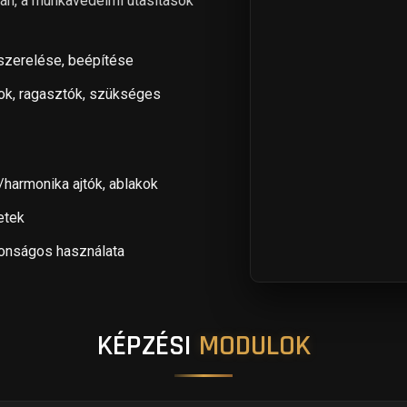
án, a munkavédelmi utasítások
 szerelése, beépítése
ok, ragasztók, szükséges
/harmonika ajtók, ablakok
etek
tonságos használata
KÉPZÉSI
MODULOK