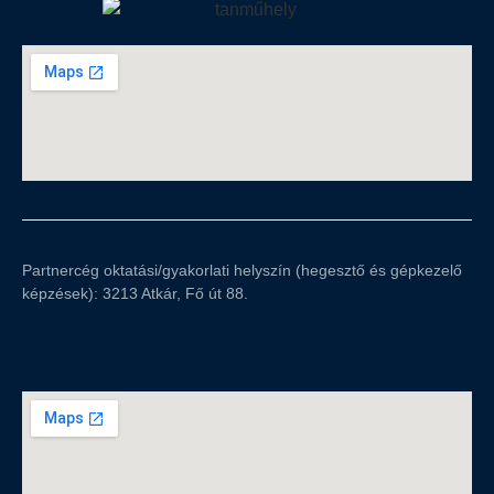
Partnercég oktatási/gyakorlati helyszín (hegesztő és gépkezelő
képzések): 3213 Atkár, Fő út 88.