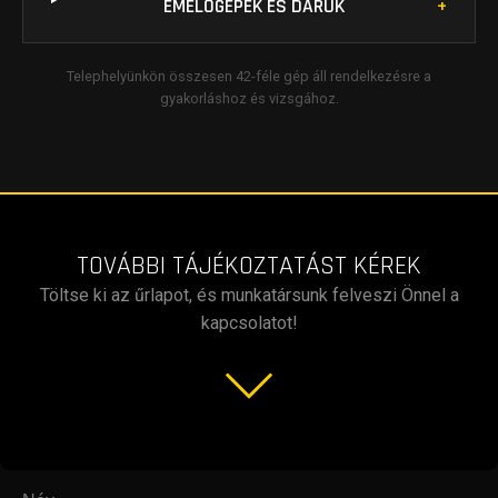
EMELŐGÉPEK ÉS DARUK
Telephelyünkön összesen 42-féle gép áll rendelkezésre a
gyakorláshoz és vizsgához.
TOVÁBBI TÁJÉKOZTATÁST KÉREK
Töltse ki az űrlapot, és munkatársunk felveszi Önnel a
kapcsolatot!