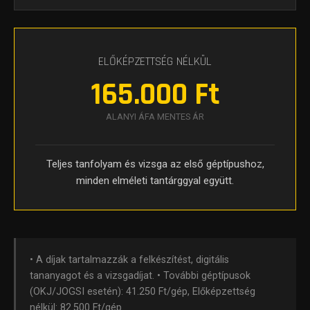
ELŐKÉPZETTSÉG NÉLKÜL
165.000 Ft
ALANYI ÁFA MENTES ÁR
Teljes tanfolyam és vizsga az első géptípushoz,
minden elméleti tantárggyal együtt.
• A díjak tartalmazzák a felkészítést, digitális
tananyagot és a vizsgadíjat. • További géptípusok
(OKJ/JOGSI esetén): 41.250 Ft/gép, Előképzettség
nélkül: 82.500 Ft/gép.