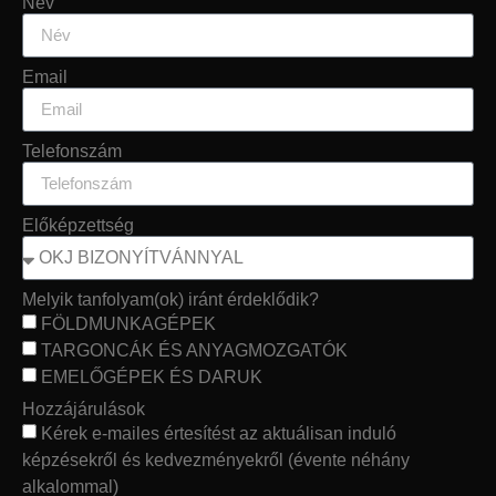
Név
Email
Telefonszám
Előképzettség
Melyik tanfolyam(ok) iránt érdeklődik?
FÖLDMUNKAGÉPEK
TARGONCÁK ÉS ANYAGMOZGATÓK
EMELŐGÉPEK ÉS DARUK
Hozzájárulások
Kérek e-mailes értesítést az aktuálisan induló
képzésekről és kedvezményekről (évente néhány
alkalommal)