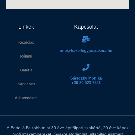
Linkek
Kapcsolat
Kezdőlap
info@hakellegyjoszakma.hu
Rólunk
Galéria
Sáreczky Mónika
+36 20 523 7221
Kapcsolat
Adatvédelem
A
Battelló Bt.
több mint 30 éve építőipari szakértő, 20 éve képez
profi szakembereket. Gyakorlatorientált, államilag elismert