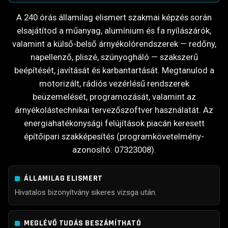
A 240 órás államilag elismert szakmai képzés során
elsajátítod a műanyag, alumínium és fa nyílászárók,
valamint a külső-belső árnyékolórendszerek — redőny,
napellenző, pliszé, szúnyogháló — szakszerű
beépítését, javítását és karbantartását. Megtanulod a
motorizált, rádiós vezérlésű rendszerek
beüzemelését, programozását, valamint az
árnyékolástechnikai tervezőszoftver használatát. Az
energiahatékonysági felújítások piacán keresett
építőipari szakképesítés (programkövetelmény-
azonosító: 07323008).
ÁLLAMILAG ELISMERT
Hivatalos bizonyítvány sikeres vizsga után.
MEGLÉVŐ TUDÁS BESZÁMÍTHATÓ