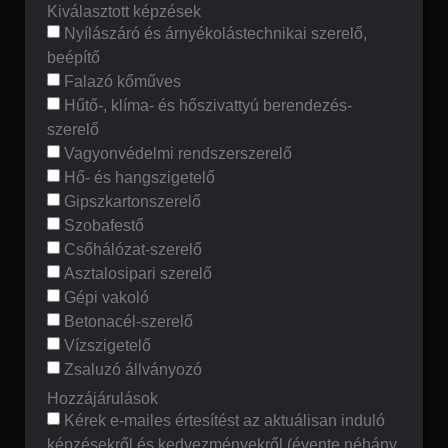
Kiválasztott képzések
Nyílászáró és árnyékolástechnikai szerelő,
beépítő
Falazó kőműves
Hűtő-, klíma- és hőszivattyú berendezés-
szerelő
Vagyonvédelmi rendszerszerelő
Hő- és hangszigetelő
Gipszkartonszerelő
Szobafestő
Csőhálózat-szerelő
Asztalosipari szerelő
Gépi vakoló
Betonacél-szerelő
Vízszigetelő
Zsaluzó állványozó
Hozzájárulások
Kérek e-mailes értesítést az aktuálisan induló
képzésekről és kedvezményekről (évente néhány