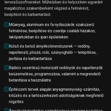
tervezőszoftvereket. Műhelyben és helyszínen egyaránt
magabiztos szakemberként végzed a felmérést,
beépítést és karbantartást.
Műanyag, alumínium és fa nyílászárók szakszerű
felmérése, beépítése és cseréje családi házakon,
lakóparkokban és ipari épületeken
Külső és belső árnyékolórendszerek — redőny,
napellenző, pliszé, roló, szúnyogháló — telepítése,
javítása és karbantartása
Rádiós vezérlésű motorizált redőnyök és napellenzők
beüzemelése, programozása, valamint a megrendelő
betanítása a használatra
Építészeti tervek alapján anyagmennyiség-számítás,
kitűzés és a tartószerkezeti adottságoknak megfelelő
rögzítés
Árnyékolástechnikai számítógépes program kezelése: