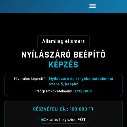
Államilag elismert
NYÍLÁSZÁRÓ BEÉPÍTŐ
KÉPZÉS
Hivatalos képesítés:
Nyílászáró és árnyékolástechnikai
szerelő, beépítő
·
Programkövetelmény:
07323008
RÉSZVÉTELI DÍJ: 160.000 FT
Oktatás helyszíne:
FÓT